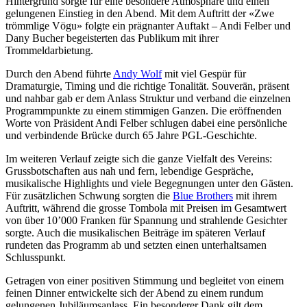
Hintergrund sorgte für eine besondere Atmosphäre und einen
gelungenen Einstieg in den Abend. Mit dem Auftritt der «Zwe
trömmlige Vögu» folgte ein prägnanter Auftakt – Andi Felber und
Dany Bucher begeisterten das Publikum mit ihrer
Trommeldarbietung.
Durch den Abend führte
Andy Wolf
mit viel Gespür für
Dramaturgie, Timing und die richtige Tonalität. Souverän, präsent
und nahbar gab er dem Anlass Struktur und verband die einzelnen
Programmpunkte zu einem stimmigen Ganzen. Die eröffnenden
Worte von Präsident Andi Felber schlugen dabei eine persönliche
und verbindende Brücke durch 65 Jahre PGL-Geschichte.
Im weiteren Verlauf zeigte sich die ganze Vielfalt des Vereins:
Grussbotschaften aus nah und fern, lebendige Gespräche,
musikalische Highlights und viele Begegnungen unter den Gästen.
Für zusätzlichen Schwung sorgten die
Blue Brothers
mit ihrem
Auftritt, während die grosse Tombola mit Preisen im Gesamtwert
von über 10’000 Franken für Spannung und strahlende Gesichter
sorgte. Auch die musikalischen Beiträge im späteren Verlauf
rundeten das Programm ab und setzten einen unterhaltsamen
Schlusspunkt.
Getragen von einer positiven Stimmung und begleitet von einem
feinen Dinner entwickelte sich der Abend zu einem rundum
gelungenen Jubiläumsanlass. Ein besonderer Dank gilt dem