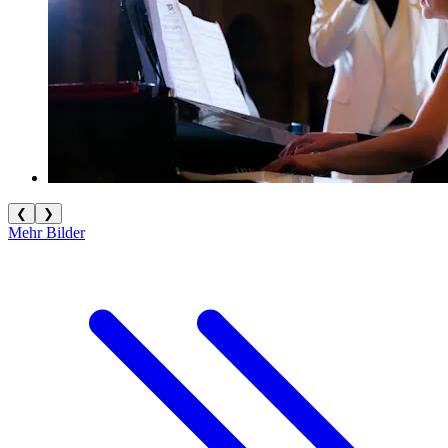
❮
❯
Mehr Bilder