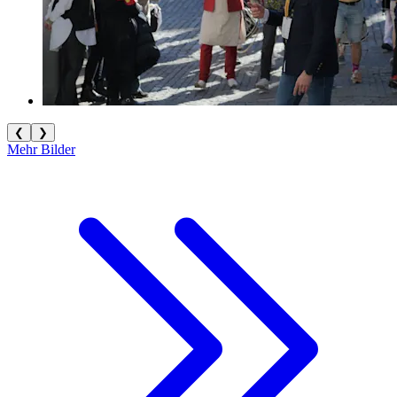
❮
❯
Mehr Bilder