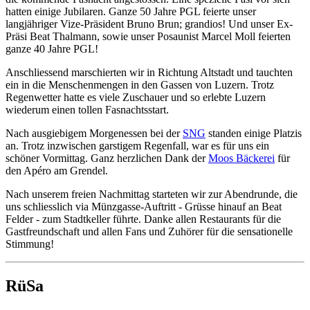
hatten einige Jubilaren. Ganze 50 Jahre PGL feierte unser
langjähriger Vize-Präsident Bruno Brun; grandios! Und unser Ex-
Präsi Beat Thalmann, sowie unser Posaunist Marcel Moll feierten
ganze 40 Jahre PGL!
Anschliessend marschierten wir in Richtung Altstadt und tauchten
ein in die Menschenmengen in den Gassen von Luzern. Trotz
Regenwetter hatte es viele Zuschauer und so erlebte Luzern
wiederum einen tollen Fasnachtsstart.
Nach ausgiebigem Morgenessen bei der
SNG
standen einige Platzis
an. Trotz inzwischen garstigem Regenfall, war es für uns ein
schöner Vormittag. Ganz herzlichen Dank der
Moos Bäckerei
für
den Apéro am Grendel.
Nach unserem freien Nachmittag starteten wir zur Abendrunde, die
uns schliesslich via Münzgasse-Auftritt - Grüsse hinauf an Beat
Felder - zum Stadtkeller führte. Danke allen Restaurants für die
Gastfreundschaft und allen Fans und Zuhörer für die sensationelle
Stimmung!
RüSa