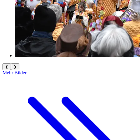
❮
❯
Mehr Bilder