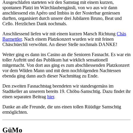
Ausgeschlafen starteten wir den Samstag mit einem kurzen,
spontanen Platzi im Wärchlaubengässli, von wo aus wir dann
anschliessend ein Apéro und Imbiss in der Nosterbar geniessen
durften, organisiert durch unsere drei Jubilaren Bruno, Beat und
Cello. Herzlichen Dank nochmals.
Anschliessend liefen wir mit einem kurzen Marsch Richtung
Chäs
Barmettler
. Nach einem Platzkonzert wurden wir mit feinen
Chäschüechli verwöhnt. An dieser Stelle nochmals DANKE!
Weiter ging es dann ins Casino an die Senioren Fasnacht. Es war ein
toller Auftritt und das Publikum hat wirklich sensationell
mitgemacht. Von dort aus ging es zum abschliessenden Platzkonzert
vor dem Wilden Mann und mit dem nochfolgenden Nachtessen
ebenda ging dann auch dieser Nachmittag zu Ende.
Den zweiten Fasnachtstag beendeten wir standesgemäss im
Stadtkeller an unserem bereits 19. Chöbu-Samschtig. Dazu findet ihr
einen separaten Beitrag
hier
.
Danke an alle Freunde, die uns einen tollen Rüüdige Samschtig
ermöglichten.
GüMo